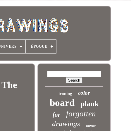
UNIVERS
ÉPOQUE
r The
color
ironing
board
plank
forgotten
for
drawings
cover