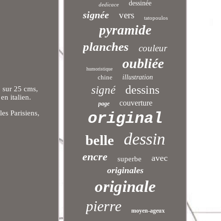
dessinée
dedicace
signée
vers
tatopoulos
pyramide
planches
couleur
oubliée
humoristique
chine
illustration
dessins
signé
 sur 25 cms,
n italien.
couverture
page
es Parisiens,
original
dessin
belle
encre
avec
superbe
originales
originale
pierre
moyen-ageux