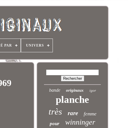
NÉ PAR
UNIVERS
969
bande
originaux
igor
planche
très
rare
femme
winninger
pour