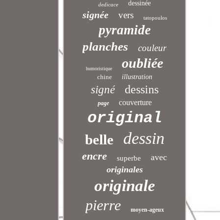
dessinée
dedicace
signée
vers
tatopoulos
pyramide
planches
couleur
oubliée
humoristique
chine
illustration
dessins
signé
couverture
page
original
dessin
belle
encre
avec
superbe
originales
originale
pierre
moyen-ageux