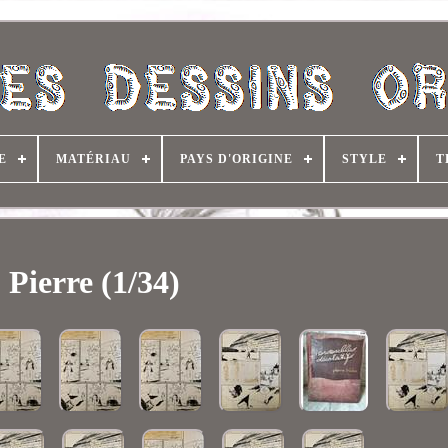
E
MATÉRIAU
PAYS D'ORIGINE
STYLE
T
Pierre (1/34)