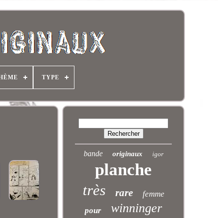
HÈME
TYPE
bande
originaux
igor
planche
très
rare
femme
winninger
pour