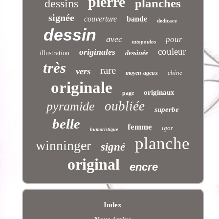
pierre
planches
dessins
signée
couverture
bande
dedicace
dessin
avec
pour
tatopoulos
couleur
originales
illustration
dessinée
très
rare
vers
chine
moyen-ageux
originale
originaux
page
oubliée
pyramide
superbe
belle
femme
igor
humoristique
planche
winninger
signé
original
encre
Index