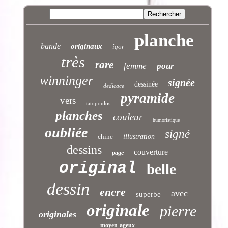
planche
bande
originaux
igor
très
rare
femme
pour
winninger
signée
dessinée
dedicace
pyramide
vers
tatopoulos
planches
couleur
humoristique
oubliée
signé
chine
illustration
dessins
couverture
page
original
belle
dessin
encre
avec
superbe
originale
pierre
originales
moyen-ageux