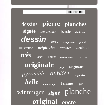
pierre
planches
dessins
signée
couverture
bande
dedicace
dessin
avec
pour
tatopoulos
couleur
originales
illustration
dessinée
très
rare
vers
chine
moyen-ageux
originale
originaux
page
oubliée
pyramide
superbe
belle
femme
igor
humoristique
planche
winninger
signé
original
encre