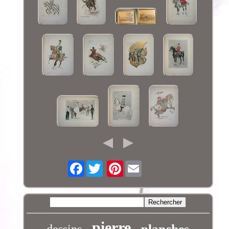
Facebook
Pinterest
pierre
planches
dessins