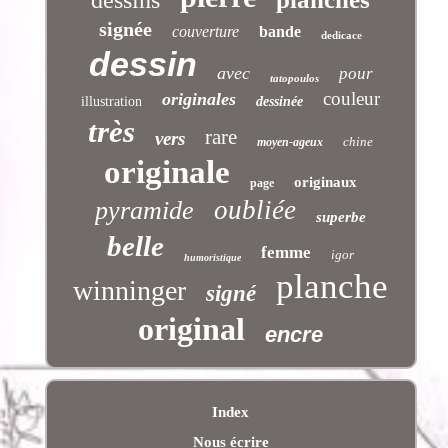
signée
couverture
bande
dedicace
dessin
avec
pour
tatopoulos
couleur
originales
illustration
dessinée
très
rare
vers
chine
moyen-ageux
originale
originaux
page
oubliée
pyramide
superbe
belle
femme
igor
humoristique
planche
winninger
signé
original
encre
Index
Nous écrire