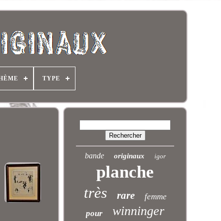
HÈME
TYPE
bande
originaux
igor
planche
très
rare
femme
winninger
pour