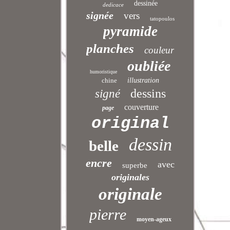
dessinée
dedicace
signée
vers
tatopoulos
pyramide
planches
couleur
oubliée
humoristique
chine
illustration
dessins
signé
couverture
page
original
dessin
belle
encre
avec
superbe
originales
originale
pierre
moyen-ageux