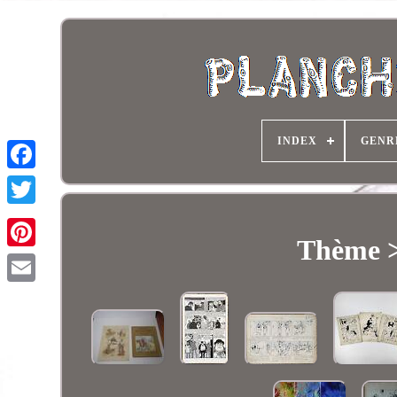
INDEX
GENR
Thème >