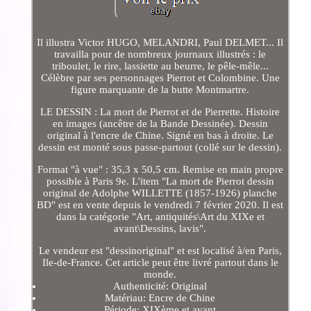
Il illustra Victor HUGO, MELANDRI, Paul DELMET... Il
travailla pour de nombreux journaux illustrés : le
triboulet, le rire, lassiette au beurre, le pêle-mêle...
Célèbre par ses personnages Pierrot et Colombine. Une
figure marquante de la butte Montmartre.
LE DESSIN : La mort de Pierrot et de Pierrette. Histoire
en images (ancêtre de la Bande Dessinée). Dessin
original à l'encre de Chine. Signé en bas à droite. Le
dessin est monté sous passe-partout (collé sur le dessin).
Format "à vue" : 35,3 x 50,5 cm. Remise en main propre
possible à Paris 9e. L'item "La mort de Pierrot dessin
original de Adolphe WILLETTE (1857-1926) planche
BD" est en vente depuis le vendredi 7 février 2020. Il est
dans la catégorie "Art, antiquités\Art du XIXe et
avant\Dessins, lavis".
Le vendeur est "dessinoriginal" et est localisé à/en Paris,
Ile-de-France. Cet article peut être livré partout dans le
monde.
Authenticité: Original
Matériau: Encre de Chine
Période: XIXème et avant