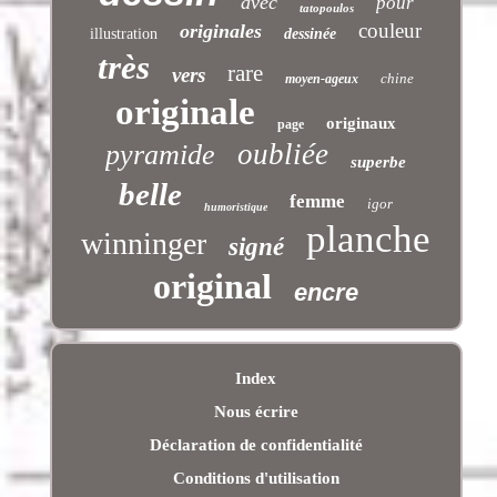
avec
pour
tatopoulos
couleur
originales
illustration
dessinée
très
rare
vers
chine
moyen-ageux
originale
originaux
page
oubliée
pyramide
superbe
belle
femme
igor
humoristique
planche
winninger
signé
original
encre
Index
Nous écrire
Déclaration de confidentialité
Conditions d'utilisation