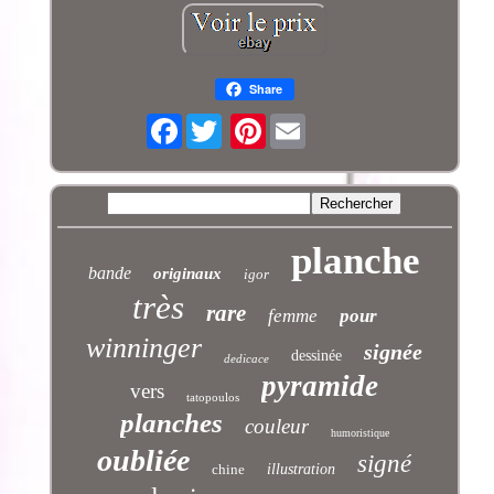
Share
Facebook
Pinterest
planche
bande
originaux
igor
très
rare
femme
pour
winninger
signée
dessinée
dedicace
pyramide
vers
tatopoulos
planches
couleur
humoristique
oubliée
signé
chine
illustration