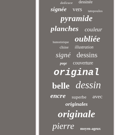
dessinée
dedicace
signée
vers
tatopoulos
pyramide
planches
couleur
oubliée
humoristique
chine
illustration
dessins
signé
couverture
page
original
dessin
belle
encre
avec
superbe
originales
originale
pierre
moyen-ageux