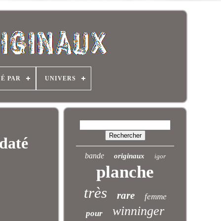
NÉ PAR
UNIVERS
 daté
bande
originaux
igor
planche
très
rare
femme
winninger
pour