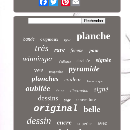
planche
bande
originaux
igor
très
rare
femme
pour
winninger
signée
dessinée
dedicace
pyramide
vers
tatopoulos
planches
couleur
humoristique
oubliée
signé
chine
illustration
dessins
couverture
page
original
belle
dessin
encre
avec
superbe