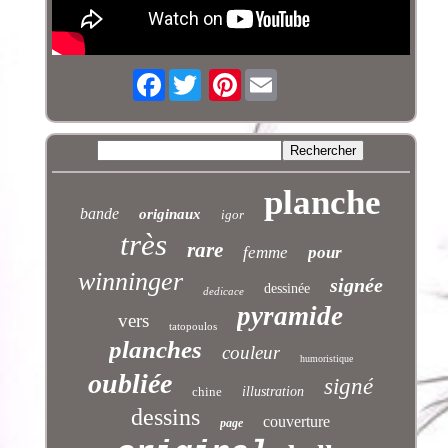
Facebook
Pinterest
planche
bande
originaux
igor
très
rare
femme
pour
winninger
signée
dessinée
dedicace
pyramide
vers
tatopoulos
planches
couleur
humoristique
oubliée
signé
chine
illustration
dessins
couverture
page