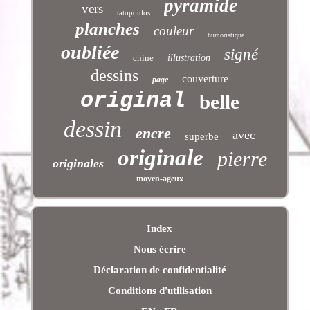
pyramide
vers
tatopoulos
planches
couleur
humoristique
oubliée
signé
chine
illustration
dessins
couverture
page
original
belle
dessin
encre
avec
superbe
originale
pierre
originales
moyen-ageux
Index
Nous écrire
Déclaration de confidentialité
Conditions d'utilisation