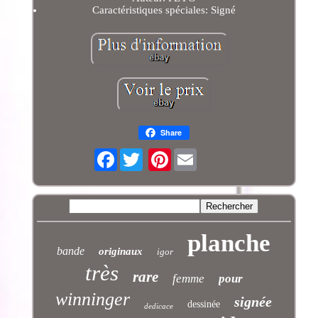
Caractéristiques spéciales: Signé
Share
Facebook
Pinterest
planche
bande
originaux
igor
très
rare
femme
pour
winninger
signée
dessinée
dedicace