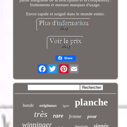
partie intégrante de la description et la complètent) :
frottements et menues marques d'usage.
Envoi rapide et soigné dans le monde entier.
Share
Facebook
Pinterest
planche
bande
originaux
igor
très
rare
femme
pour
winninger
signée
dessinée