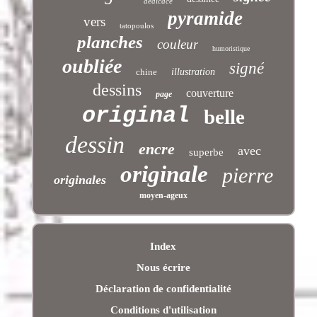
dedicace
pyramide
vers
tatopoulos
planches
couleur
humoristique
oubliée
signé
chine
illustration
dessins
couverture
page
original
belle
dessin
encre
avec
superbe
originale
pierre
originales
moyen-ageux
Index
Nous écrire
Déclaration de confidentialité
Conditions d'utilisation