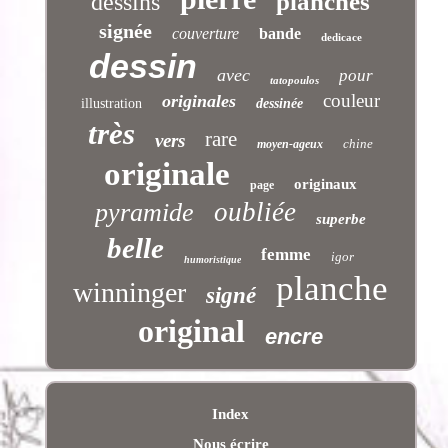
planches
dessins
signée
couverture
bande
dedicace
dessin
avec
pour
tatopoulos
couleur
originales
illustration
dessinée
très
rare
vers
chine
moyen-ageux
originale
originaux
page
oubliée
pyramide
superbe
belle
femme
igor
humoristique
planche
winninger
signé
original
encre
Index
Nous écrire