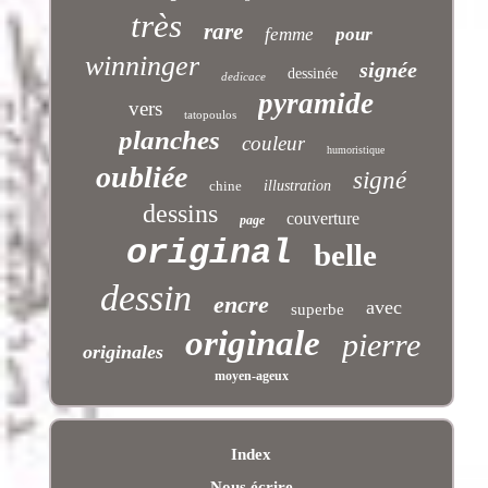
très
rare
femme
pour
winninger
signée
dessinée
dedicace
pyramide
vers
tatopoulos
planches
couleur
humoristique
oubliée
signé
chine
illustration
dessins
couverture
page
original
belle
dessin
encre
avec
superbe
originale
pierre
originales
moyen-ageux
Index
Nous écrire