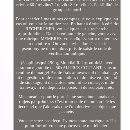
reivilos60 / reivilos7 / reivilos8 / reivilos9. Possibilité de
grouper le port!
Pour accéder à mes autres comptes, je vous explique, au
cas où vous ne le sauriez pas. En haut à droite, à côté de
RECHERCHER, vous cliquez sur « recherche
approfondie ». Dans la colonne de gauche, vous avez
une rubrique MEMBRES, vous cliquez sur « recherchez
un membre ». On vous invite alors à saisir le
pseudonyme du membre, puis de saisir le code de
vérification indiqué.
(écopli jusquà 250 g, Mondial Relay, au-delà, avec
assurance gratuite de 50) AU PRIX COUTANT, sans un
centime de marge! Pas de frais annexes : ni d'emballage,
ni de gestion, ni de manutention, ni de mise en ligne, ni
de stockage, ni d'encaissement, ni de colisage, ni de
tramway, ni de dépôt à la poste, ni de secrétaire, etc.
Me consulter pour le port. Je ne surestime jamais mes
objets par principe. C'est mon code d'honneur! Je les
décris tel que j'aimerais que l'on décrive les objets que
j'achète.
Vous ne serez pas déçu. J'y mets toute ma rigueur. Un
point fort où vous ne pourrez que me féliciter!