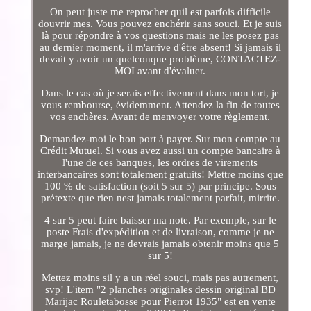
On peut juste me reprocher quil est parfois difficile
douvrir mes. Vous pouvez enchérir sans souci. Et je suis
là pour répondre à vos questions mais ne les posez pas
au dernier moment, il m'arrive d'être absent! Si jamais il
devait y avoir un quelconque problème, CONTACTEZ-
MOI avant d'évaluer.
Dans le cas où je serais effectivement dans mon tort, je
vous rembourse, évidemment. Attendez la fin de toutes
vos enchères. Avant de menvoyer votre règlement.
Demandez-moi le bon port à payer. Sur mon compte au
Crédit Mutuel. Si vous avez aussi un compte bancaire à
l'une de ces banques, les ordres de virements
interbancaires sont totalement gratuits! Mettre moins que
100 % de satisfaction (soit 5 sur 5) par principe. Sous
prétexte que rien nest jamais totalement parfait, mirrite.
4 sur 5 peut faire baisser ma note. Par exemple, sur le
poste Frais d'expédition et de livraison, comme je ne
marge jamais, je ne devrais jamais obtenir moins que 5
sur 5!
Mettez moins sil y a un réel souci, mais pas autrement,
svp! L'item "2 planches originales dessin original BD
Marijac Rouletabosse pour Pierrot 1935" est en vente