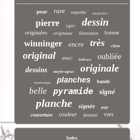
rare
pour
superbe
tatopoulos
dessin
pierre
igor
originales
femme
originaux
illustration
très
winninger
encre
chine
original
oubliée
avec
dedicace
originale
dessins
moyen-ageux
planches
bande
humoristique
belle
pyramide
signé
planche
signée
page
couleur
vers
couverture
dessinée
Index