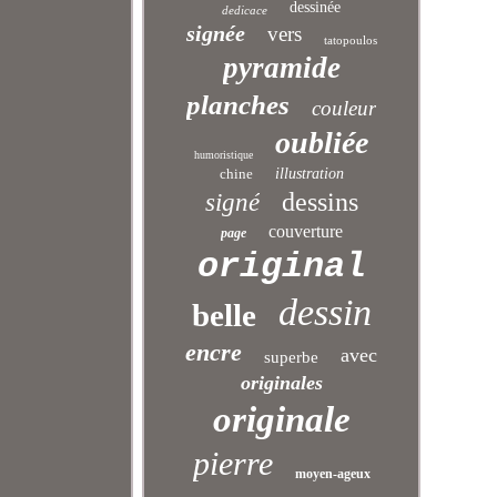
dessinée
dedicace
signée
vers
tatopoulos
pyramide
planches
couleur
oubliée
humoristique
chine
illustration
dessins
signé
couverture
page
original
dessin
belle
encre
avec
superbe
originales
originale
pierre
moyen-ageux