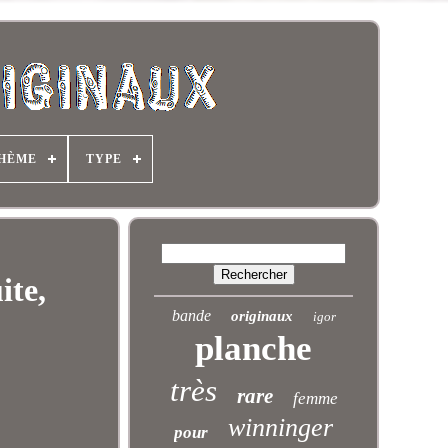
HÈME
TYPE
ite,
bande
originaux
igor
planche
très
rare
femme
winninger
pour