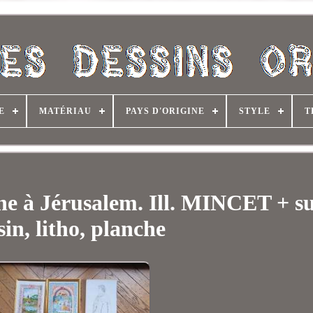
E
MATÉRIAU
PAYS D'ORIGINE
STYLE
T
 à Jérusalem. Ill. MINCET + su
sin, litho, planche