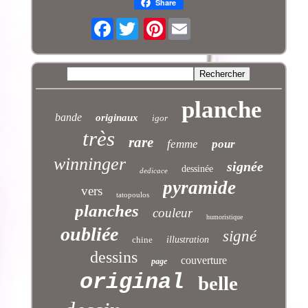
Share
Facebook
Pinterest
planche
bande
originaux
igor
très
rare
femme
pour
winninger
signée
dessinée
dedicace
pyramide
vers
tatopoulos
planches
couleur
humoristique
oubliée
signé
chine
illustration
dessins
couverture
page
original
belle