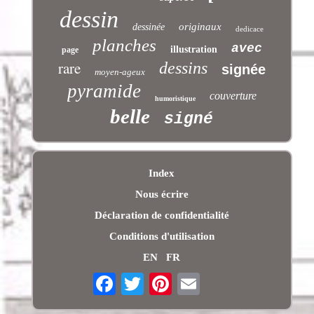
dessin
originaux
dessinée
dedicace
planches
avec
illustration
page
rare
dessins
signée
moyen-ageux
pyramide
couverture
humoristique
belle
signé
Index
Nous écrire
Déclaration de confidentialité
Conditions d'utilisation
EN
FR