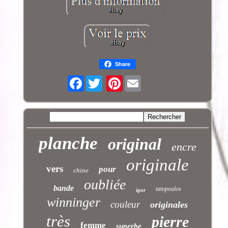
Share
Facebook
Pinterest
planche
original
encre
originale
vers
pour
chine
oubliée
bande
tatopoulos
igor
winninger
couleur
originales
très
pierre
femme
superbe