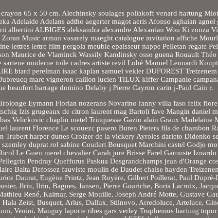
 crayon 65 x 50 cm. Alechinsky soulages poliakoff venard hartung Mio
eka Adelaide Adelans adtho aegerter magot aeris Afonso aghaian agnel 
erti albertini ALBIGES aleksandra alexandre Alexanian Wou Ki zonza Vie
 Zoran Music arman vasarely maeght catalogue invitation affiche Mourlo
e-lettres lettre film pergola meuble epaisseur nappe Pelletan regate Pe
asson Maurice de Vlaminck Wassily Kandinsky osso guena Rouault Théo
e sartene moderne toile cadres artiste revil Lohé Manuel Leonardi Kou
LAIRE biard perelman isaac kaplan samuel vekler DUFOREST Treizenem
ubreucq marc vigneron caillon lucien TILUX kiffer Campanie campan
eaufort barrage domino Delaby j Pierre Cayron carin j-Paul Cain r.
 Trolonge Eymann Florian nozerans Novarino fanny villa faso felix flor
schig Izis grugeaux de citron laurent mag Bartoli fave Mangin daniel 
s Velickovic chaplin metel Trinquesse Gazio alain Graux Madelaine 
suel laurent Florence Le scouezc pasero Buren Pieters fils de chambon 
n Trubert harper dunes Croizer de la vickery Ayroles darieto Didenko s
s szemley duprat rol sabine Coudert Bousquet Marchini castel Godjo mo
icol Le Guen merel chevalier Carah jure Brisse Farel Garouste Iznardo
llegrin Pendray Queffurus Paskua Desgrandchamps jean d'Orange cos
ilaire Balta Defossez fauviste moulin de Daudet chaise hayden Treizen
ice Daurat, Eugène Printz, Jean Royère, Gilbert Poillerat, Paul Dupré-
r, Jlrin, Ilrin, Bagues, Jansen, Pierre Guariche, Boris Lacroix, Jacqu
 Mathieu René, Kalmar, Serge Mouille, Joseph André Motte, Gustave Gau
 Hala Zeist, Busquet, Arlus, Dallux, Stilnovo, Arredoluce, Arteluce, Gino
Lumi, Venini. Manguy laporte ribes gars verley Truphemus hartung topor