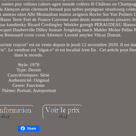
ne nantes puy orléans cahors agen mende colères lô Châlons en Champ
ais Alençon arras clermont ferrand pau tarbes perpignan strasbourg colm
 amiens niort Albi Montauban toulon avignon Roche Sur Yon Poitiers 
e Basse Terre Fort de France Cayenne saint denis mamoudzou pissarro Je
Stupar kandinsky Ricard Cordingley Winkler goergb PERAUDEAU Biauss
socquet Dauberville Dilley humair Jongking mack Mahler Molne Pallas R
erou Renouard corse corse Afremov Leonid amylee Vilcaz Dutrait.
viste crayon" est en vente depuis le jeudi 12 novembre 2020. Il est dan
". Le vendeur est "elgat-o" et est localisé à/en En . Cet article peut être
dans le monde.
Style: 1970
Type: Dessin
Caractéristiques: Série
Authenticité: Original
Genre: Fauvisme
Thème: Portrait, Autoportrait
Share