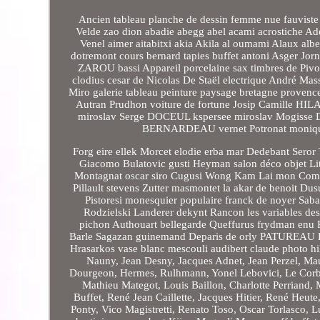
Ancien tableau planche de dessin femme nue fauviste
Velde zao dion abadie abegg abel acami acrostiche Ad
Venel aimer aitabitxi akia Akila al oumami Alaux alb
dotremont cours bernard tapies buffet antoni Asger Jorn
ZAROU bassi Appareil porcelaine sax timbres de Pivoin
clodius cesar de Nicolas De Staël electrique André M
Miro galerie tableau peinture paysage bretagne provenc
Autran Prudhon voiture de fortune Josip Camille HI
miroslav Serge DOCEUL kspersee miroslav Mogisse D
BERNARDEAU vernet Potronat monique b
Forg eire ellek Morcet elodie erba mar Dedebant Seror
Giacomo Bulatovic gusti Heyman salon déco objet Lit
Montagnat oscar siro Cugusi Wong Kam Lai mon Comba
Pillault stevens Zutter masmontet la akar de benoit Du
Pistoresi monesquier populaire franck de noyer Saba
Rodzielski Landerer dekynt Rancon les variables de
pichon Authouart bellegarde Queffurus frydman enu R
Barle Sagazan guinemand Deparis de orly PATUREAU Pe
Hrasarkos vase blanc mescouli audibert claude photo h
Nauny, Jean Desny, Jacques Adnet, Jean Perzel, Maur
Dourgeon, Hermes, Rulhmann, Yonel Lebovici, Le Corbusie
Mathieu Mategot, Louis Baillon, Charlotte Perriand,
Buffet, René Jean Caillette, Jacques Hitier, René Heute,
Ponty, Vico Magistretti, Renato Toso, Oscar Torlasco, 