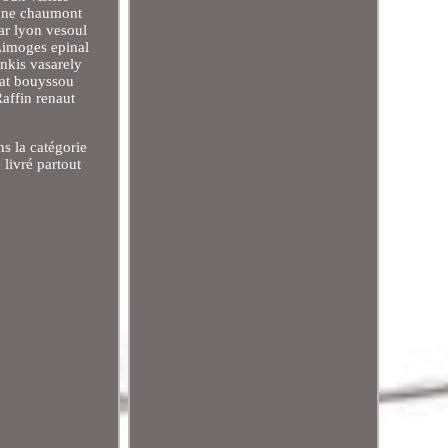
agne chaumont
ar lyon vesoul
Limoges epinal
nkis vasarely
at bouyssou
affin renaut
s la catégorie
 livré partout