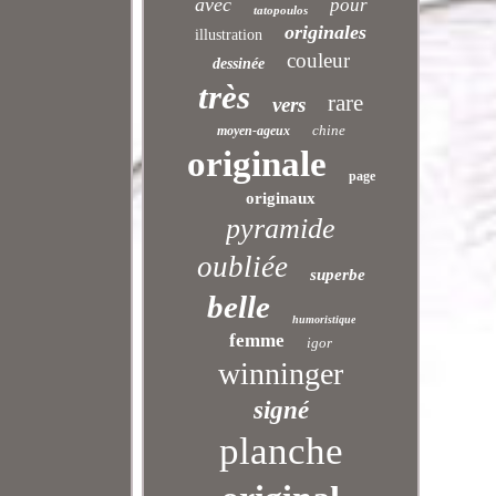
avec
pour
tatopoulos
originales
illustration
couleur
dessinée
très
rare
vers
chine
moyen-ageux
originale
page
originaux
pyramide
oubliée
superbe
belle
humoristique
femme
igor
winninger
signé
planche