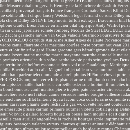
pascin alechinsky margerin ferro la gree LETEL belles cannes mougins V
ier Mosner caballero gervais Hemery de la Fauchere de Casimir Ferrer 
es caillard provençal français France française Gromaire Sauzet Klimt D
e sebille albert cirque lancry Weisbuch leger fernand de rosa Dilley 
 cheret Dilley ESTEVE loup morin toffoli exbrayat Braverman bilal b
éphone Guidel Breiz France en ancien bilal triptyque Andy Warhol pers
monttezin chaix japonaise schiele romberg Nicolas de Staël LEGUEULT H
zou Zacchi gazrache navire van Gogh Valadié Guarnido Poursuivre font
 YOLDJOGLOU caroluds Ain Aisne Allier Alpes de Haute Provence mar
ados cantal charente cher maritime corrèse corse portrait nouveau 20
 et loir finistère gard Haute garonne gers hérault gironde ile et vilain
t et garonne lozère maine manche marne mayenne meurthe et moselle meuse
e pyrénées orientales rhin saône sarthe savoie paris seine yvelines De
e territoire de belfort essonne st denis val oise Guadeloupe Martiniq
lla Bocchieri aolo calla Magnelli objet tableau vase montre la table c
on radio haut parleur telecommande apareil photos HiPhone chevet porte
pe FER FORGE ampoule verre bois pistolet arme outil plomb cuivre cloche
 tapissier maillet hache scie corbeille osier soie bobine fil roulettes tr
on bouchonneuse canif matrice pierre trepied pate bac acier cire sceau a
muselière sexe nerf rideau canne verseuse meche bougie veilleuse radar
 enclume soufflet lanterne tuyau facom coca cola ferrarie conjointe r
sseur caravane pliante tente réchaud à gaz wc cuvette robinet couleur n
ocre emeraude prusse carmin primaire outrmer violette cobalt goerg Delm
t Volovick gallard Moretti bourg en bresse laon moulins écart digne b
rseille caen aurillac angoulême la rochelle bourges ecole imprimerie rel
périgueux besançon valence evreux chartres quimper animaux éléphant si
 boeuf mouton nîmes toulouse montpellier auch bordeaux rennes Châteaur