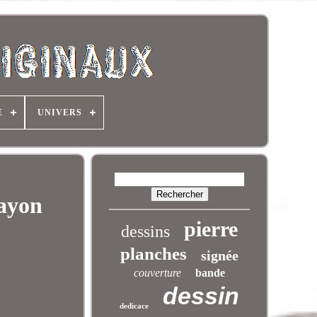
E
UNIVERS
rayon
pierre
dessins
planches
signée
couverture
bande
dessin
dedicace