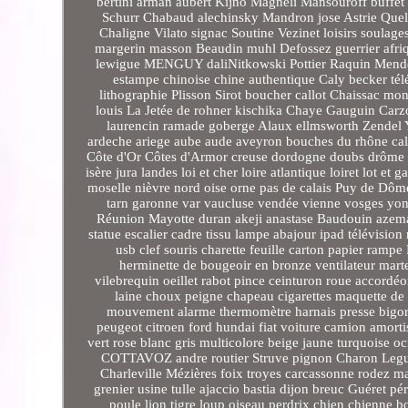
bertini arman aubert Kijno Magneli Mansouroff buffet 
Schurr Chabaud alechinsky Mandron jose Astrie Quell
Chaligne Vilato signac Soutine Vezinet loisirs soulag
margerin masson Beaudin muhl Defossez guerrier afriqu
lewigue MENGUY daliNitkowski Pottier Raquin Mendela
estampe chinoise chine authentique Caly becker tél
lithographie Plisson Sirot boucher callot Chaissac 
louis La Jetée de rohner kischika Chaye Gauguin Car
laurencin ramade goberge Alaux ellmsworth Zendel
ardeche ariege aube aude aveyron bouches du rhône calv
Côte d'Or Côtes d'Armor creuse dordogne doubs drôme eure
isère jura landes loi et cher loire atlantique loiret lo
moselle nièvre nord oise orne pas de calais Puy de Dôm
tarn garonne var vaucluse vendée vienne vosges yonn
Réunion Mayotte duran akeji anastase Baudouin azema bi
statue escalier cadre tissu lampe abajour ipad télévisi
usb clef souris charette feuille carton papier ram
herminette de bougeoir en bronze ventilateur marteau
vilebrequin oeillet rabot pince ceinturon roue accordé
laine choux peigne chapeau cigarettes maquette de 
mouvement alarme thermomètre harnais presse bigorne
peugeot citroen ford hundai fiat voiture camion amorti
vert rose blanc gris multicolore beige jaune turquoise 
COTTAVOZ andre routier Struve pignon Charon Legueul
Charleville Mézières foix troyes carcassonne rodez ma
grenier usine tulle ajaccio bastia dijon breuc Guéret 
poule lion tigre loup oiseau perdrix chien chienne