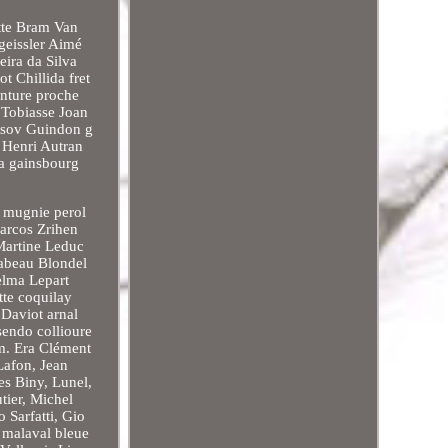
tte Bram Van
geissler Aimé
ira da Silva
t Chillida fret
inture proche
 Tobiasse Joan
ptsov Guindon g
 Henri Autran
a gainsbourg
e mugnie perol
marcos Zrihen
Martine Leduc
Rabeau Blondel
elma Lepart
tte coquilay
 Daviot arnal
endo collioure
em. Era Clément
Lafon, Jean
es Biny, Lunel,
tier, Michel
 Sarfatti, Gio
 malaval bleue