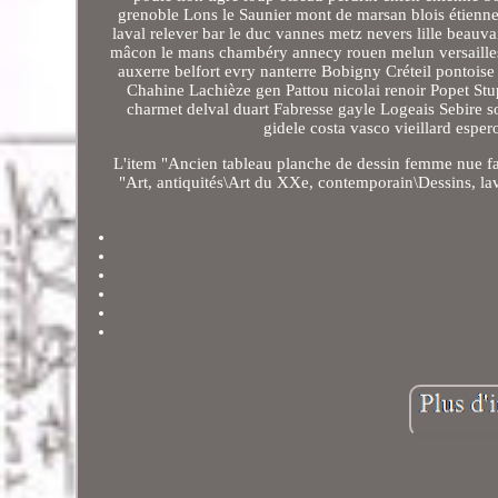
grenoble Lons le Saunier mont de marsan blois étien
laval relever bar le duc vannes metz nevers lille beauv
mâcon le mans chambéry annecy rouen melun versailles
auxerre belfort evry nanterre Bobigny Créteil pontois
Chahine Lachièze gen Pattou nicolai renoir Popet 
charmet delval duart Fabresse gayle Logeais Sebire 
gidele costa vasco vieillard esp
L'item "Ancien tableau planche de dessin femme nue fau
"Art, antiquités\Art du XXe, contemporain\Dessins, lavis