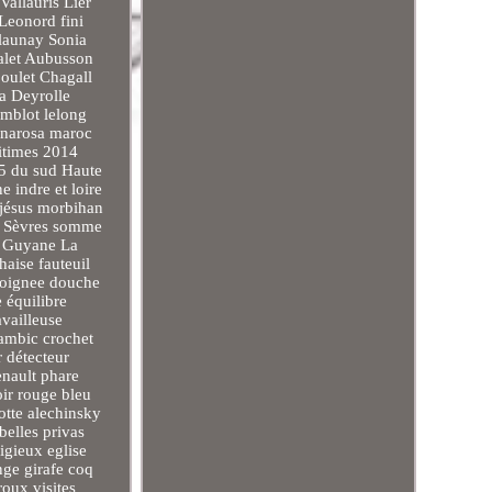
allauris Lier
Leonord fini
elaunay Sonia
malet Aubusson
oulet Chagall
ia Deyrolle
umblot lelong
anarosa maroc
itimes 2014
15 du sud Haute
e indre et loire
 jésus morbihan
ux Sèvres somme
ue Guyane La
haise fauteuil
 poignee douche
 équilibre
availleuse
lambic crochet
 détecteur
enault phare
oir rouge bleu
otte alechinsky
elles privas
igieux eglise
nge girafe coq
oux visites