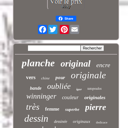
Share
Facebook
Pinterest
planche
original
encre
originale
vers
pour
chine
oubliée
bande
tatopoulos
igor
winninger
couleur
originales
très
pierre
femme
superbe
dessin
originaux
dessinée
dedicace