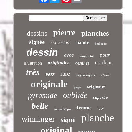
pierre
planches
dessins
signée
couverture
bande
dedicace
dessin
avec
pour
tatopoulos
couleur
originales
illustration
dessinée
très
rare
vers
chine
moyen-ageux
originale
originaux
page
oubliée
pyramide
superbe
belle
femme
igor
humoristique
planche
winninger
signé
original
encre