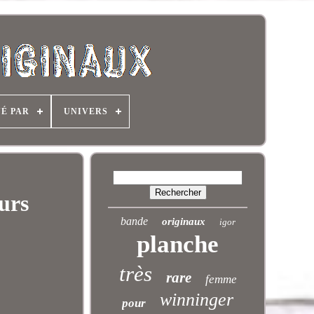
NÉ PAR
UNIVERS
urs
bande
originaux
igor
planche
très
rare
femme
winninger
pour