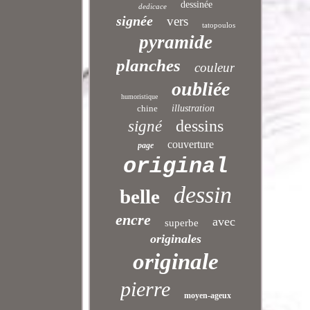
dessinée
dedicace
signée
vers
tatopoulos
pyramide
planches
couleur
oubliée
humoristique
chine
illustration
dessins
signé
couverture
page
original
dessin
belle
encre
avec
superbe
originales
originale
pierre
moyen-ageux