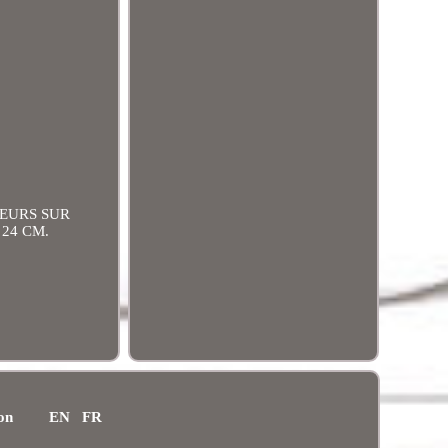
LEURS SUR
X 24 CM.
ion
EN
FR