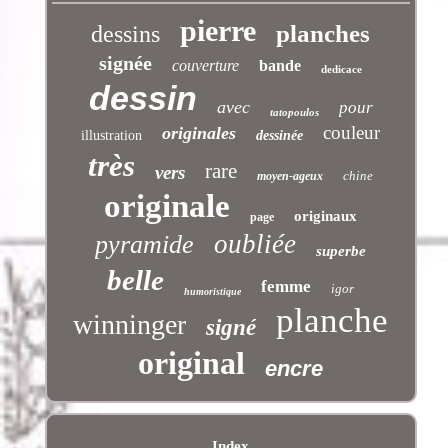
pierre
planches
dessins
signée
couverture
bande
dedicace
dessin
avec
pour
tatopoulos
couleur
originales
illustration
dessinée
très
rare
vers
chine
moyen-ageux
originale
originaux
page
oubliée
pyramide
superbe
belle
femme
igor
humoristique
planche
winninger
signé
original
encre
Index