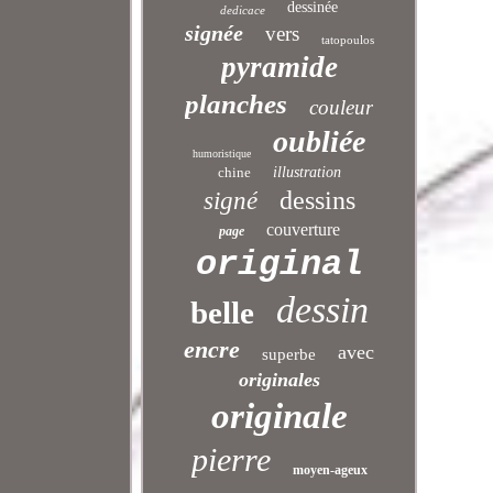
dessinée
dedicace
signée
vers
tatopoulos
pyramide
planches
couleur
oubliée
humoristique
chine
illustration
dessins
signé
couverture
page
original
dessin
belle
encre
avec
superbe
originales
originale
pierre
moyen-ageux