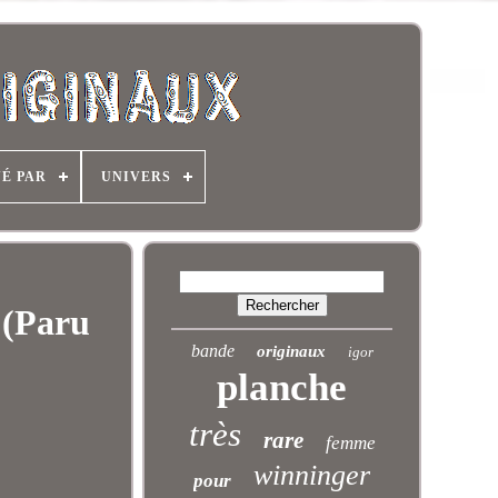
NÉ PAR
UNIVERS
 (Paru
bande
originaux
igor
planche
très
rare
femme
winninger
pour