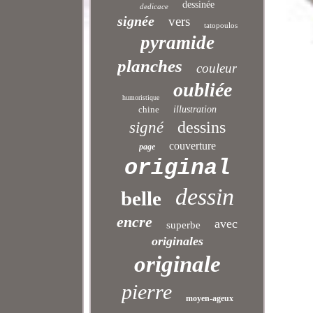
dessinée
dedicace
signée
vers
tatopoulos
pyramide
planches
couleur
oubliée
humoristique
chine
illustration
dessins
signé
couverture
page
original
dessin
belle
encre
avec
superbe
originales
originale
pierre
moyen-ageux