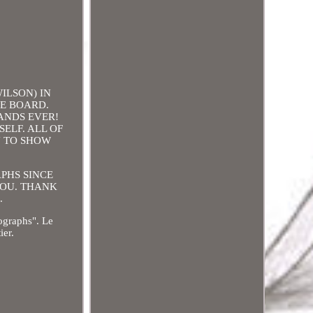
WILSON) IN
TE BOARD.
BANDS EVER!
SELF. ALL OF
N TO SHOW
PHS SINCE
 YOU. THANK
.
ographs". Le
ier.