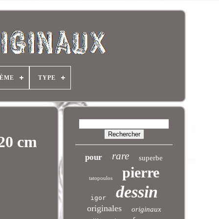
ÈME
TYPE
20 cm
rare
pour
superbe
pierre
tatopoulos
dessin
igor
originales
originaux