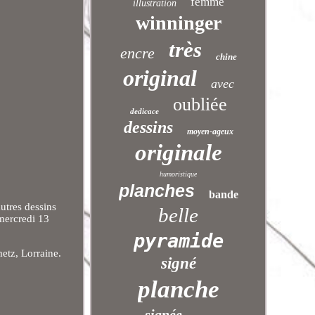
femme
illustration
winninger
très
encre
chine
original
avec
oubliée
dedicace
dessins
moyen-ageux
originale
humoristique
planches
bande
autres dessins
belle
mercredi 13
pyramide
metz, Lorraine.
signé
planche
signée