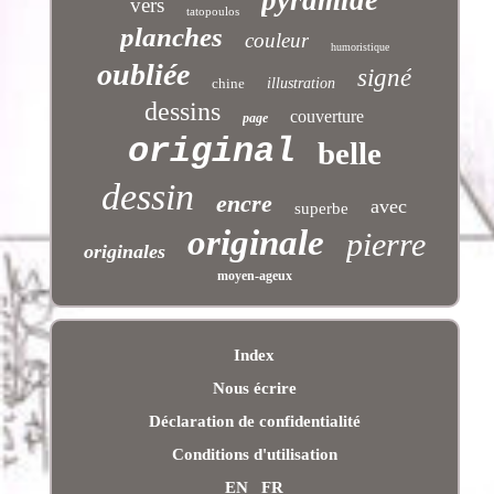
pyramide
vers
tatopoulos
planches
couleur
humoristique
oubliée
signé
chine
illustration
dessins
couverture
page
original
belle
dessin
encre
avec
superbe
originale
pierre
originales
moyen-ageux
Index
Nous écrire
Déclaration de confidentialité
Conditions d'utilisation
EN
FR