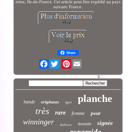
reine, Île-de-France. Cet article peut être expédié au pays
suivant: France.
Share
Facebook
Pinterest
planche
bande
originaux
igor
très
rare
femme
pour
winninger
signée
dessinée
dedicace