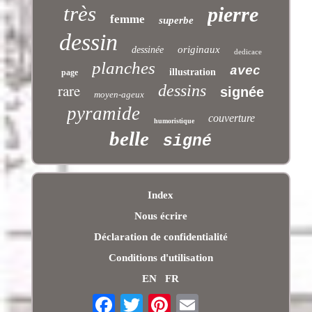
très
pierre
femme
superbe
dessin
originaux
dessinée
dedicace
planches
avec
illustration
page
rare
dessins
signée
moyen-ageux
pyramide
couverture
humoristique
belle
signé
Index
Nous écrire
Déclaration de confidentialité
Conditions d'utilisation
EN
FR