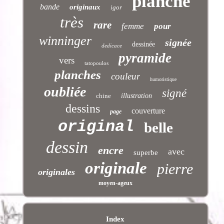
planche
bande
originaux
igor
très
rare
femme
pour
winninger
signée
dessinée
dedicace
pyramide
vers
tatopoulos
planches
couleur
humoristique
oubliée
signé
chine
illustration
dessins
couverture
page
original
belle
dessin
encre
avec
superbe
originale
pierre
originales
moyen-ageux
Index