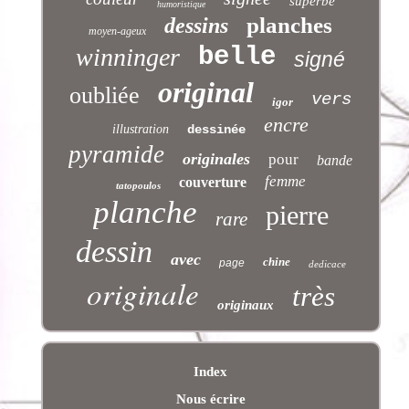
superbe
humoristique
planches
dessins
moyen-ageux
belle
winninger
signé
original
oubliée
vers
igor
encre
illustration
dessinée
pyramide
originales
pour
bande
femme
couverture
tatopoulos
planche
pierre
rare
dessin
avec
chine
page
dedicace
originale
très
originaux
Index
Nous écrire