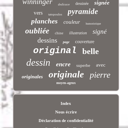
winninger
signée
dessinée
dedicace
pyramide
vers
tatopoulos
planches
couleur
humoristique
oubliée
signé
chine
illustration
dessins
couverture
page
original
belle
dessin
encre
avec
superbe
originale
pierre
originales
moyen-ageux
Index
Nous écrire
Déclaration de confidentialité