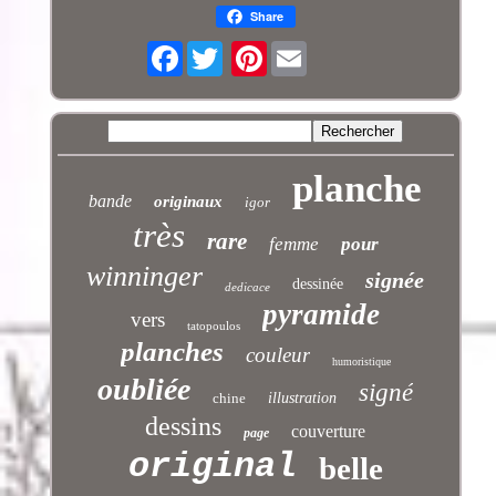
Share
Facebook
Pinterest
planche
bande
originaux
igor
très
rare
femme
pour
winninger
signée
dessinée
dedicace
pyramide
vers
tatopoulos
planches
couleur
humoristique
oubliée
signé
chine
illustration
dessins
couverture
page
original
belle