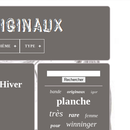
HÈME
TYPE
/Hiver
bande
originaux
igor
planche
très
rare
femme
winninger
pour