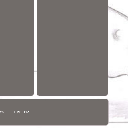
ion
EN
FR