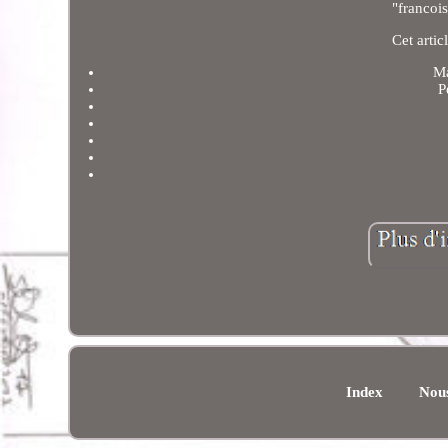
"francoi
Cet artic
Ma
P
Index
Nous