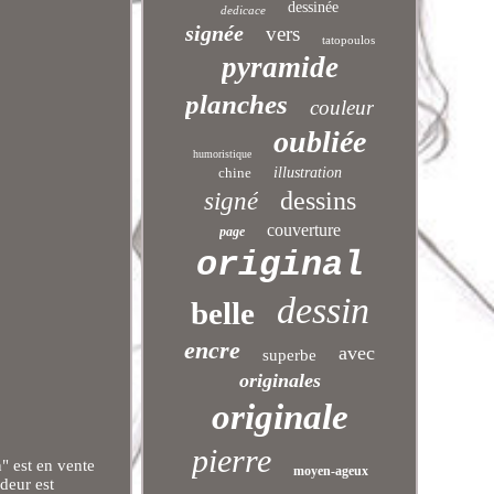
dessinée
dedicace
signée
vers
tatopoulos
pyramide
planches
couleur
oubliée
humoristique
chine
illustration
dessins
signé
couverture
page
original
dessin
belle
encre
avec
superbe
originales
originale
pierre
" est en vente
moyen-ageux
deur est