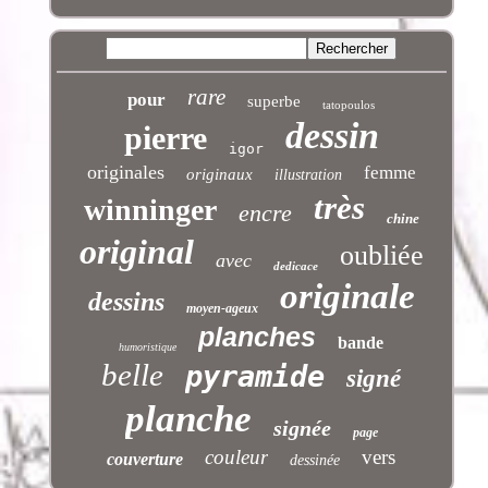
rare
pour
superbe
tatopoulos
dessin
pierre
igor
originales
femme
originaux
illustration
très
winninger
encre
chine
original
oubliée
avec
dedicace
originale
dessins
moyen-ageux
planches
bande
humoristique
belle
pyramide
signé
planche
signée
page
couleur
vers
couverture
dessinée