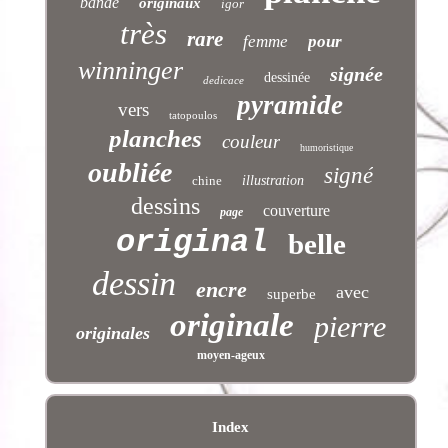
bande
originaux
igor
très
rare
femme
pour
winninger
signée
dessinée
dedicace
pyramide
vers
tatopoulos
planches
couleur
humoristique
oubliée
signé
chine
illustration
dessins
couverture
page
original
belle
dessin
encre
avec
superbe
originale
pierre
originales
moyen-ageux
Index