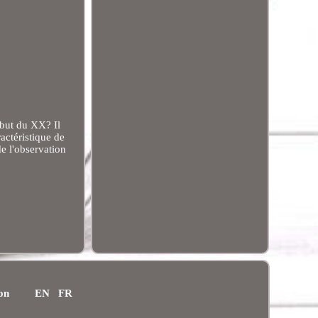
ébut du XX? Il
actéristique de
de l'observation
ion
EN
FR