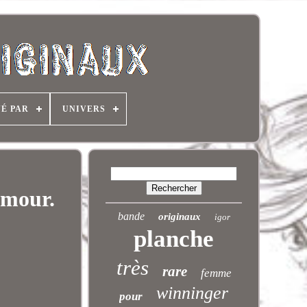
NÉ PAR
UNIVERS
umour.
bande
originaux
igor
planche
très
rare
femme
winninger
pour