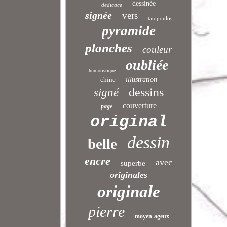
dessinée
dedicace
signée
vers
tatopoulos
pyramide
planches
couleur
oubliée
humoristique
chine
illustration
dessins
signé
couverture
page
original
dessin
belle
encre
avec
superbe
originales
originale
pierre
moyen-ageux