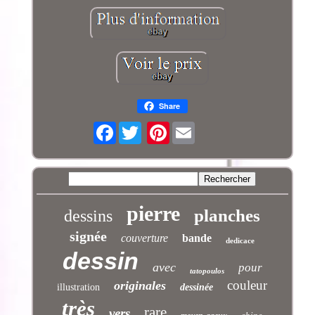
Share
Facebook
Pinterest
pierre
planches
dessins
signée
couverture
bande
dedicace
dessin
avec
pour
tatopoulos
couleur
originales
illustration
dessinée
très
rare
vers