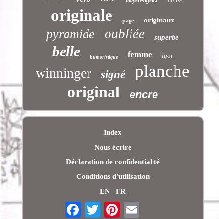
chine
moyen-ageux
originale
originaux
page
oubliée
pyramide
superbe
belle
femme
igor
humoristique
planche
winninger
signé
original
encre
Index
Nous écrire
Déclaration de confidentialité
Conditions d'utilisation
EN
FR