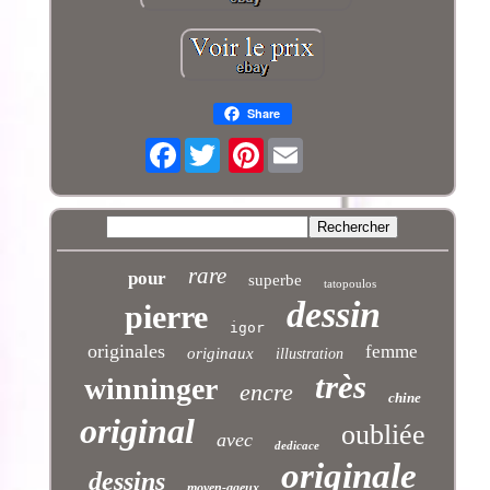
Share
Facebook
Pinterest
rare
pour
superbe
tatopoulos
dessin
pierre
igor
originales
femme
originaux
illustration
très
winninger
encre
chine
original
oubliée
avec
dedicace
originale
dessins
moyen-ageux