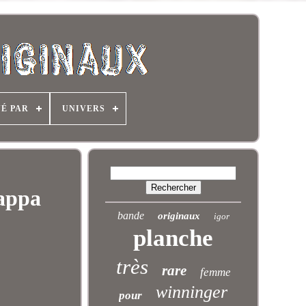
NÉ PAR
UNIVERS
Zappa
bande
originaux
igor
planche
très
rare
femme
winninger
pour