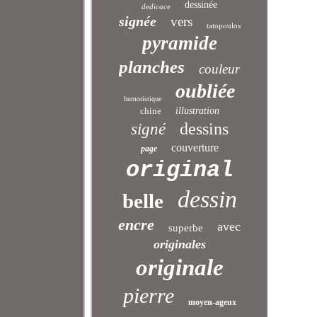
dessinée
dedicace
signée
vers
tatopoulos
pyramide
planches
couleur
oubliée
humoristique
chine
illustration
dessins
signé
couverture
page
original
dessin
belle
encre
avec
superbe
originales
originale
pierre
moyen-ageux