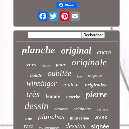
Share
Facebook
Pinterest
planche
original
encre
originale
vers
pour
chine
oubliée
bande
tatopoulos
igor
winninger
couleur
originales
très
pierre
femme
superbe
dessin
originaux
dessinée
dedicace
planches
avec
illustration
page
rare
dessins
signée
moyen-ageux