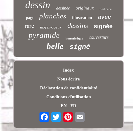
dessin
originaux
dessinée
dedicace
planches
avec
illustration
page
rare
dessins
signée
moyen-ageux
pyramide
couverture
humoristique
belle
signé
Index
Nous écrire
Déclaration de confidentialité
Conditions d'utilisation
EN
FR