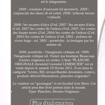
ed le telegramme.
2009 : creatures d'ouessant ed spootnick. 2009 :
crepuscule des dieux t0 ed soleil. 2008 :'artbook heroes
v'ubisoft.
2008 :'les arcanes d'alya t2'ed. 2007 :'les arcanes d'alya
t1'ed. 2007:'les contes de l'ankou t3'ed. 2005 :'les contes
des hautes terres t2'ed. 2004:'les contes de l'ankou t2'ed.
2003:'les contes de l'ankou t1'ed. 2002 : poèmes de
victor hugo : ed. 2001 : portefolio : la bretagne par les
artistes ed.
2000: portefolio : l'imaginaire celtique ed. 1999:
l'imaginaire celtique ed. Visitez ma boutique Beaucoup
d'autres originaux en ventes. L'item "PLANCHE
ORIGINALE durandal Gwendal LEMERCIER" est en
vente depuis le samedi 19 février 2011. Il est dans la
catégorie "Livres, BD, revues\Bandes dessinées, comics,
produits dérivés\Illustrations, planches originales".
Le vendeur est "gwenegan" et est localisé à/en Brest. Cet
article peut être livré partout dans le monde.
Type: Planches, Dessins Originaux