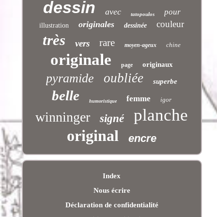
dessin
avec
pour
tatopoulos
couleur
originales
illustration
dessinée
très
rare
vers
chine
moyen-ageux
originale
originaux
page
oubliée
pyramide
superbe
belle
femme
igor
humoristique
planche
winninger
signé
original
encre
Index
Nous écrire
Déclaration de confidentialité