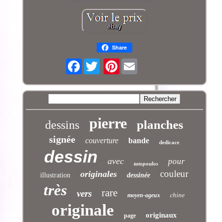
Share
Facebook
Pinterest
pierre
planches
dessins
signée
couverture
bande
dedicace
dessin
avec
pour
tatopoulos
couleur
originales
illustration
dessinée
très
rare
vers
chine
moyen-ageux
originale
originaux
page