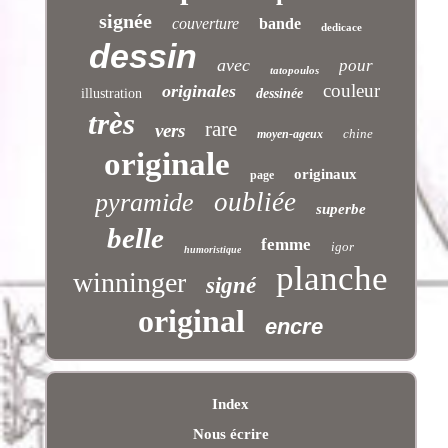
signée
couverture
bande
dedicace
dessin
avec
pour
tatopoulos
couleur
originales
illustration
dessinée
très
rare
vers
chine
moyen-ageux
originale
originaux
page
oubliée
pyramide
superbe
belle
femme
igor
humoristique
planche
winninger
signé
original
encre
Index
Nous écrire