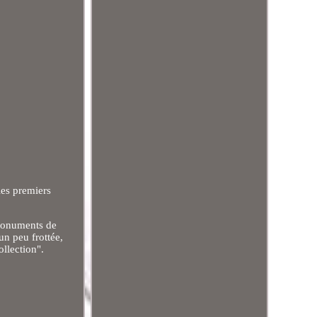
es premiers
 monuments de
un peu frottée,
ollection".