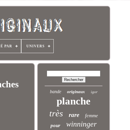
NÉ PAR
UNIVERS
ches
bande
originaux
igor
planche
très
rare
femme
winninger
pour