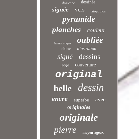
dessinée
dedicace
signée
vers
tatopoulos
pyramide
planches
couleur
oubliée
humoristique
chine
illustration
dessins
signé
couverture
page
original
dessin
belle
encre
avec
superbe
originales
originale
pierre
moyen-ageux