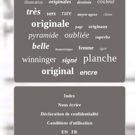
couleur
originales
illustration
dessinée
très
rare
vers
chine
moyen-ageux
originale
originaux
page
oubliée
pyramide
superbe
belle
femme
igor
humoristique
planche
winninger
signé
original
encre
Index
Nous écrire
Déclaration de confidentialité
Conditions d'utilisation
EN
FR