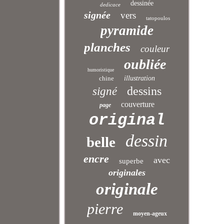
dessinée
dedicace
signée
vers
tatopoulos
pyramide
planches
couleur
oubliée
humoristique
chine
illustration
dessins
signé
couverture
page
original
dessin
belle
encre
avec
superbe
originales
originale
pierre
moyen-ageux