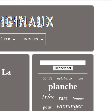
NÉ PAR
UNIVERS
r La
bande
originaux
igor
planche
très
rare
femme
winninger
pour